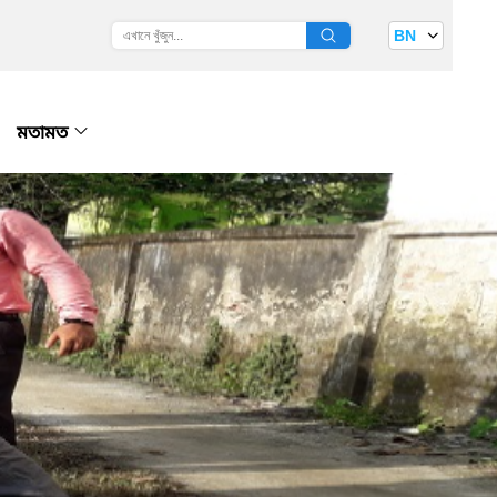
BN
মতামত