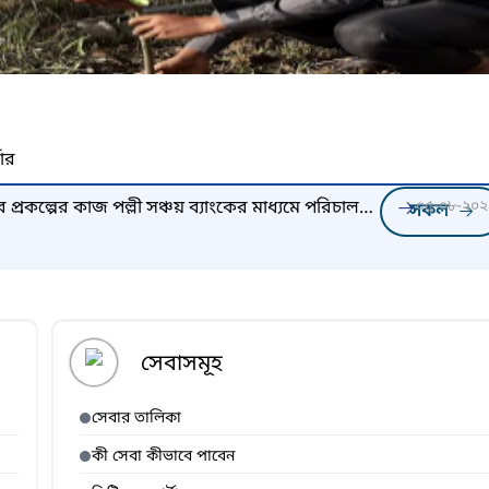
নার
্রকল্পের কাজ পল্লী সঞ্চয় ব্যাংকের মাধ্যমে পরিচালনা
০৫-০৮-২০২
সকল
সেবাসমূহ
সেবার তালিকা
কী সেবা কীভাবে পাবেন