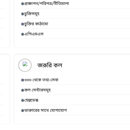
প্রজ্ঞাপন/পরিপত্র/নীতিমালা
চুক্তিসমূহ
চুক্তির কাঠামো
এপিএমএস
জরূরি কল
৩৩৩ থেকে তথ্য-সেবা
কল সেন্টারসমূহ
হেল্পডেস্ক
ডাক্তারের সাথে যোগাযোগ