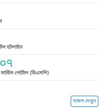
া
্ভিস হটলাইন
০৭
ার্ভিস পোর্টাল (বিএসপি)
্ট হেল্পলাইন
সকল দেখুন