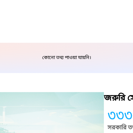
কোনো তথ্য পাওয়া যায়নি।
জরুরি সে
৩৩৩
সরকারি তথ