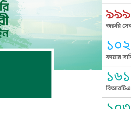
৯৯৯
জরুরি সেব
১০২
ফায়ার সার
১৬১
বিআরটিএ স
১০৩
সুপ্রীম কোর