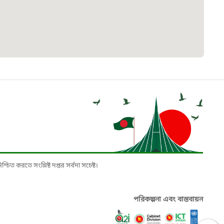
৮
়তা লাইন
০৯
র্মচারী কল্যাণ বোর্ড হটলাইন
০৮৮৮৮৮৮৮
নিয়ন্ত্রণ হটলাইন
১৩
চিত করতে সংশ্লিষ্ট দপ্তর সর্বদা সচেষ্ট।
যন্তরীণ নৌ-পরিবহন হটলাইন
পরিকল্পনা এবং বাস্তবায়ন
৪৫