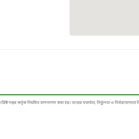
১০৯
শিশু সহায
১৬১
বাংলাদেশ ক
০১৯
মাদকদ্রব্য 
১৬১
ষ্ট দপ্তর কর্তৃক নিয়মিত হালনাগাদ করা হয়। তথ্যের যথার্থতা, নির্ভুলতা ও নির্ভরযোগ্যতা নিশ্
জরুরী অভ্
১৬৪