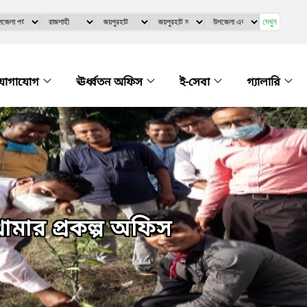
দেখুন
যোগাযোগ
ঊর্ধ্বতন অফিস
ই-সেবা
গ্যালারি
মার প্রকল্প অফিস