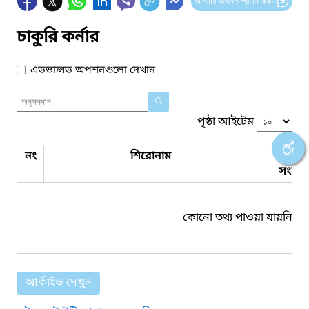
আপনার মতামত প্রদান করুন
চাকুরি কর্নার
এডভান্সড অপশনগুলো দেখান
পৃষ্ঠা আইটেম
নং
শিরোনাম
পিডিএ
সংযুক্ত
কোনো তথ্য পাওয়া যায়নি।
আর্কাইভ দেখুন